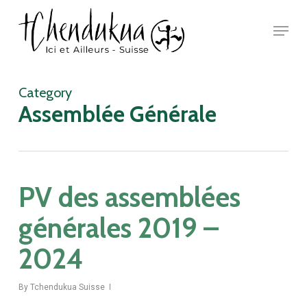
Skip
Menu
to
main
Close
content
Menu
Category
Assemblée Générale
PV des assemblées
générales 2019 –
2024
By
Tchendukua Suisse