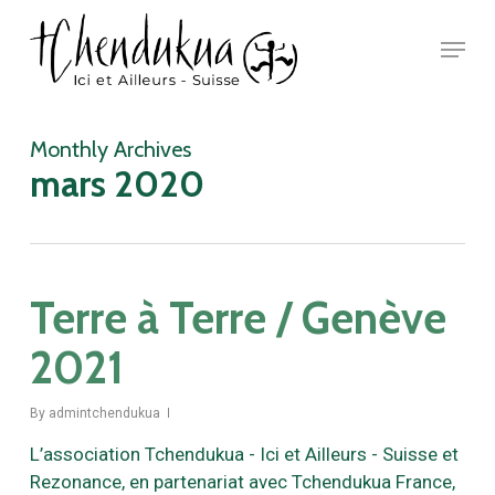
Skip
Menu
to
main
Close
content
Menu
Monthly Archives
mars 2020
Terre à Terre / Genève
2021
By
admintchendukua
L’association Tchendukua - Ici et Ailleurs - Suisse et
Rezonance, en partenariat avec Tchendukua France,