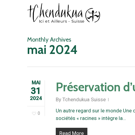
Skip
to
main
content
Monthly Archives
mai 2024
MAI
Préservation d’
31
2024
By
Tchendukua Suisse
Un autre regard sur le monde Une cu
0
sociétés « racines » intègre la…
Read More