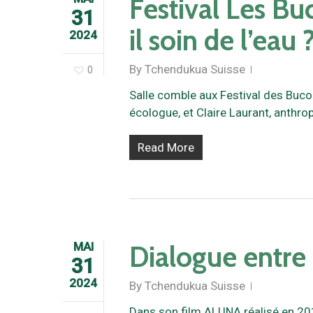
Festival Les B
31
il soin de l’eau 
2024
By
Tchendukua Suisse
0
Salle comble aux Festival des Bucol
écologue, et Claire Laurant, anthro
Read More
MAI
Dialogue entre 
31
2024
By
Tchendukua Suisse
Dans son film ALUNA réalisé en 2012