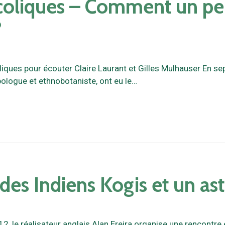
ucoliques – Comment un pe
?
iques pour écouter Claire Laurant et Gilles Mulhauser En se
pologue et ethnobotaniste, ont eu le…
des Indiens Kogis et un as
, le réalisateur anglais Alan Ereira organise une rencontre 