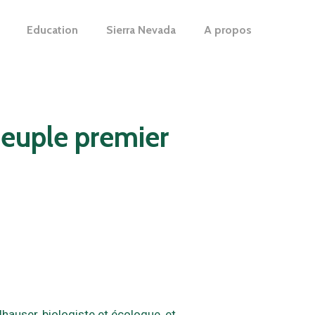
Education
Sierra Nevada
A propos
peuple premier
hauser, biologiste et écologue, et