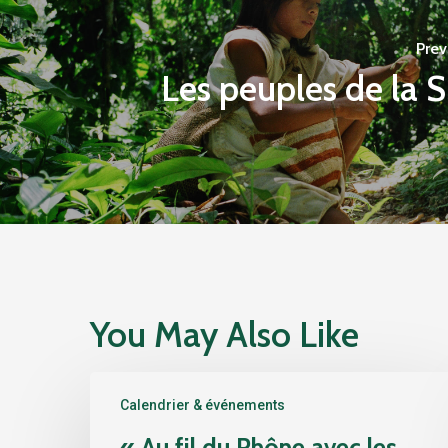
Prev
Les peuples de la S
You May Also Like
«
Calendrier & événements
Au
fil
« Au fil du Rhône avec les