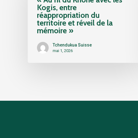
du
Kogis, entre
Rhône
réappropriation du
avec
territoire et réveil de la
les
mémoire »
Kogis,
entre
Tchendukua Suisse
réappropriation
mai 1, 2026
du
territoire
et
réveil
de
la
mémoire »