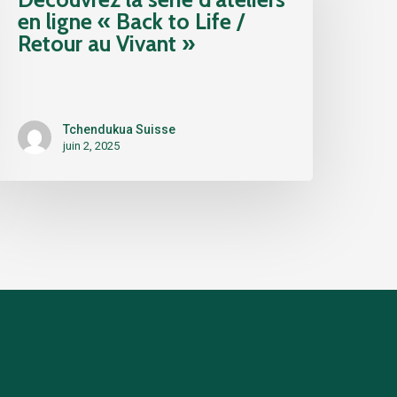
’ateliers
en ligne « Back to Life /
n
Retour au Vivant »
igne
 Back
o
ife
Tchendukua Suisse
juin 2, 2025
etour
u
ivant »