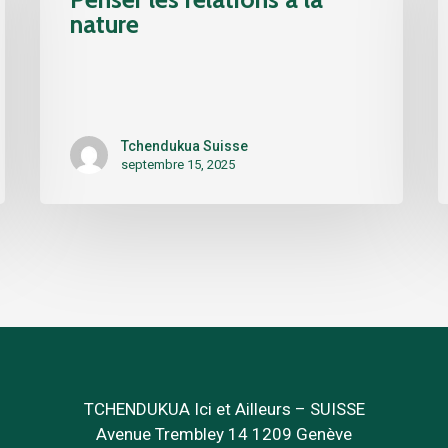
à
d
nature
la
e
nature
l
«
t
L
Tchendukua Suisse
/
septembre 15, 2025
R
a
V
TCHENDUKUA Ici et Ailleurs – SUISSE
Avenue Trembley 14 1209 Genève