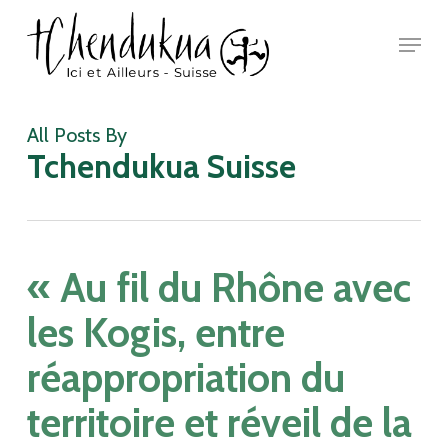
Skip
Menu
to
main
Close
content
Menu
All Posts By
Tchendukua Suisse
« Au fil du Rhône avec
les Kogis, entre
réappropriation du
territoire et réveil de la