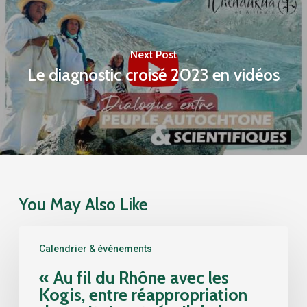
Next Post
Le diagnostic croisé 2023 en vidéos
You May Also Like
«
Calendrier & événements
Au
fil
« Au fil du Rhône avec les
du
Kogis, entre réappropriation
Rhône