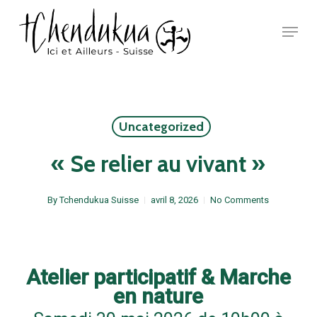
Skip
Menu
to
main
Close
content
Menu
Uncategorized
« Se relier au vivant »
By
Tchendukua Suisse
avril 8, 2026
No Comments
Atelier participatif & Marche
en nature