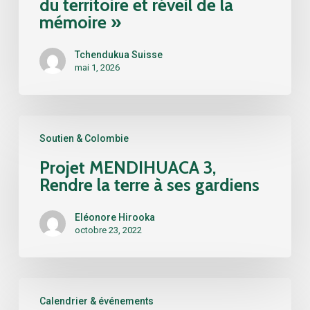
du territoire et réveil de la
avec
mémoire »
les
Kogis,
Tchendukua Suisse
entre
mai 1, 2026
réappropriation
du
territoire
Projet
et
Soutien & Colombie
MENDIHUACA
réveil
3,
Projet MENDIHUACA 3,
de
Rendre
Rendre la terre à ses gardiens
la
la
mémoire »
terre
Eléonore Hirooka
à
octobre 23, 2022
ses
gardiens
Les
Calendrier & événements
20