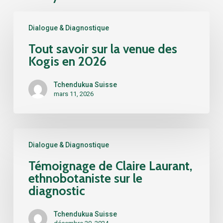
Tout
Dialogue & Diagnostique
savoir
sur
Tout savoir sur la venue des
la
Kogis en 2026
venue
des
Tchendukua Suisse
Kogis
mars 11, 2026
en
2026
Témoignage
Dialogue & Diagnostique
de
Claire
Témoignage de Claire Laurant,
Laurant,
ethnobotaniste sur le
ethnobotaniste
diagnostic
sur
le
Tchendukua Suisse
diagnostic