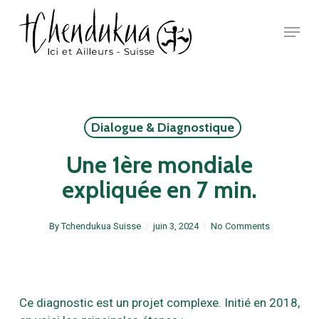
Skip
Menu
to
main
Close
content
Menu
Dialogue & Diagnostique
Une 1ère mondiale
expliquée en 7 min.
By
Tchendukua Suisse
juin 3, 2024
No Comments
Ce diagnostic est un projet complexe. Initié en 2018,