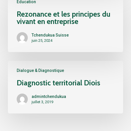
Education
et
les
Rezonance et les principes du
principes
vivant en entreprise
du
vivant
Tchendukua Suisse
en
juin 25, 2024
entreprise
Diagnostic
Dialogue & Diagnostique
territorial
Diois
Diagnostic territorial Diois
admintchendukua
juillet 3, 2019