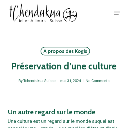
Skip
Menu
to
main
Close
content
Menu
A propos des Kogis
Préservation d’une culture
By
Tchendukua Suisse
mai 31, 2024
No Comments
Un autre regard sur le monde
Une culture est un regard sur le monde auquel est