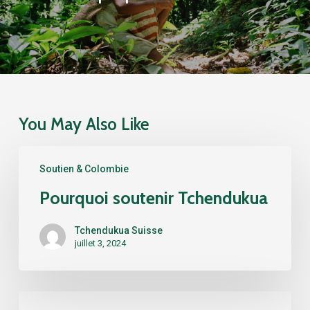
You May Also Like
Pourquoi
Soutien & Colombie
soutenir
Tchendukua
Pourquoi soutenir Tchendukua
Tchendukua Suisse
juillet 3, 2024
Rezonance