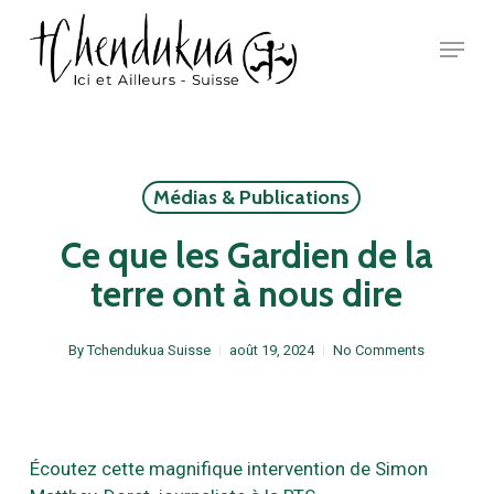
Skip
Menu
to
main
Close
content
Menu
Médias & Publications
Ce que les Gardien de la
terre ont à nous dire
By
Tchendukua Suisse
août 19, 2024
No Comments
Écoutez cette magnifique intervention de Simon