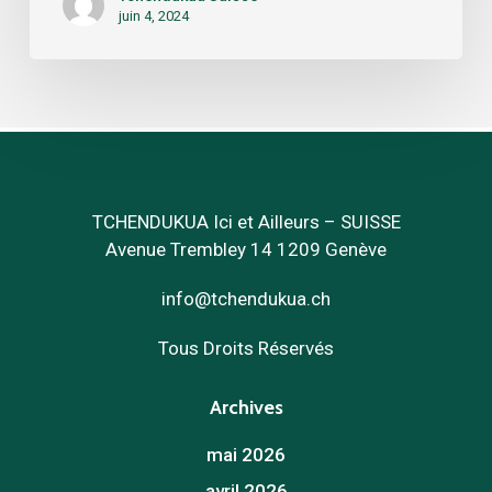
Bains
juin 4, 2024
des
Pâquis
TCHENDUKUA Ici et Ailleurs – SUISSE
Avenue Trembley 14 1209 Genève
info@tchendukua.ch
Tous Droits Réservés
Archives
mai 2026
avril 2026