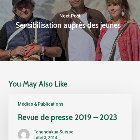
Next Post
Sensibilisation auprès des jeunes
You May Also Like
Revue
Médias & Publications
de
presse
Revue de presse 2019 – 2023
2019
–
Tchendukua Suisse
2023
juillet 3, 2024