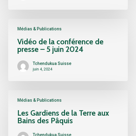
Vidéo
Médias & Publications
de
la
Vidéo de la conférence de
conférence
presse – 5 juin 2024
de
presse
Tchendukua Suisse
–
juin 4, 2024
5
juin
2024
Les
Médias & Publications
Gardiens
de
Les Gardiens de la Terre aux
la
Bains des Pâquis
Terre
aux
Tchendukua Suisse