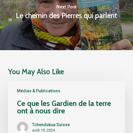
Next Post
Le chemin des Pierres qui parlent
You May Also Like
Ce
Médias & Publications
que
les
Ce que les Gardien de la terre
Gardien
ont à nous dire
de
la
Tchendukua Suisse
terre
août 19, 2024