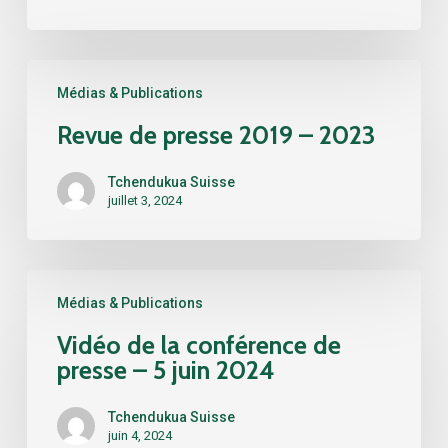
ont
à
nous
Revue
dire
Médias & Publications
de
presse
Revue de presse 2019 – 2023
2019
–
Tchendukua Suisse
2023
juillet 3, 2024
Vidéo
Médias & Publications
de
la
Vidéo de la conférence de
conférence
presse – 5 juin 2024
de
presse
Tchendukua Suisse
–
juin 4, 2024