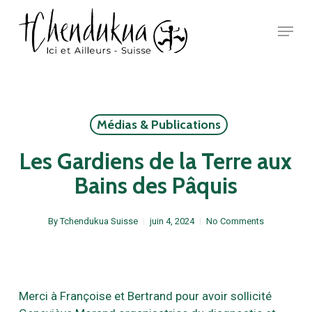
Skip
Menu
to
main
Close
content
Menu
Médias & Publications
Les Gardiens de la Terre aux
Bains des Pâquis
By
Tchendukua Suisse
juin 4, 2024
No Comments
Merci à Françoise et Bertrand pour avoir sollicité