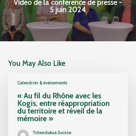
Vidéo de la conférence de presse -
5 juin 2024
You May Also Like
«
Calendrier & événements
Au
fil
« Au fil du Rhône avec les
du
Kogis, entre réappropriation
Rhône
du territoire et réveil de la
avec
mémoire »
les
Kogis,
Tchendukua Suisse