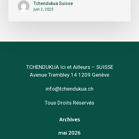
Tchendukua Suisse
to
juin 2, 2025
Life
/
Retour
au
Vivant »
TCHENDUKUA Ici et Ailleurs – SUISSE
Avenue Trembley 14 1209 Genève
info@tchendukua.ch
Tous Droits Réservés
Archives
mai 2026