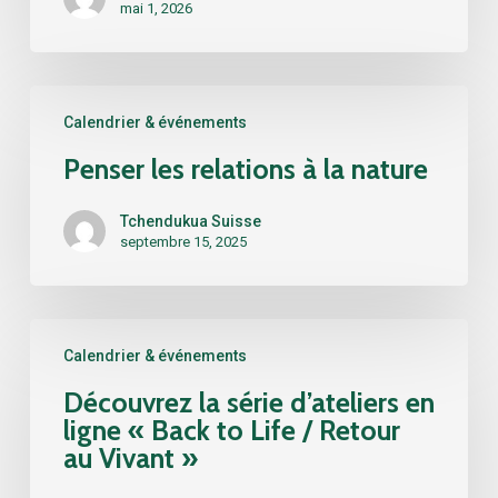
entre
mai 1, 2026
réappropriation
du
territoire
Penser
et
Calendrier & événements
les
réveil
relations
Penser les relations à la nature
de
à
la
la
Tchendukua Suisse
mémoire »
nature
septembre 15, 2025
Découvrez
Calendrier & événements
la
série
Découvrez la série d’ateliers en
d’ateliers
ligne « Back to Life / Retour
en
au Vivant »
ligne
« Back